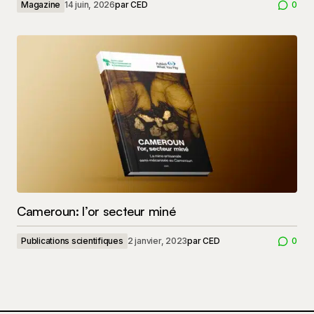
Magazine
14 juin, 2026
par
CED
0
Cameroun: l’or secteur miné
Publications scientifiques
2 janvier, 2023
par
CED
0