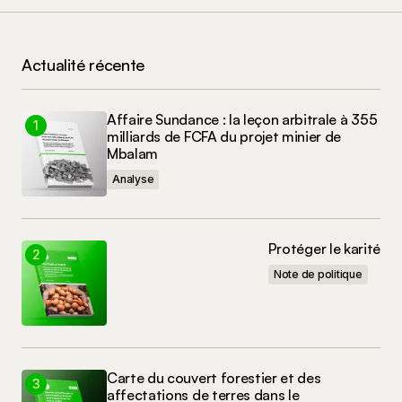
Nom
*
Actualité récente
E-mail
*
Affaire Sundance : la leçon arbitrale à 355
Enregistrer mon nom, mon e-mail et mon site
milliards de FCFA du projet minier de
dans le navigateur pour mon prochain
Mbalam
commentaire.
Analyse
Commenter
Protéger le karité
Note de politique
Carte du couvert forestier et des
affectations de terres dans le