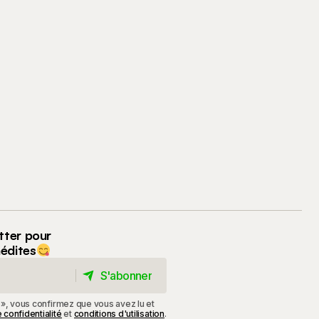
tter pour
nédites
S'abonner
S'abonner
 », vous confirmez que vous avez lu et
 confidentialité
et
conditions d'utilisation
.