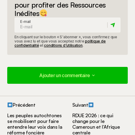
pour profiter des Ressources
Inédites
E-mail
En cliquant sur le bouton « S'abonner », vous confirmez que
vous avez lu et que vous acceptez notre
politique de
confidentialité
et
conditions d'utilisation
.
Ajouter un commentaire
Ajouter un commentaire
Précédent
Suivant
Votre adresse e-mail ne sera pas publiée.
Les
Les peuples autochtones
RDUE 2026 : ce qui
champs obligatoires sont indiqués avec
*
se mobilisent pour faire
change pour le
entendre leur voix dans la
Cameroun et l'Afrique
réforme foncière
centrale
Votre commentaire
*