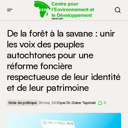
De la forêt à la savane : unir les voix des peuples
autochtones pour une réforme foncière respectueuse
De la forêt à la savane : unir
de leur identité et de leur patrimoine
les voix des peuples
autochtones pour une
réforme foncière
respectueuse de leur identité
et de leur patrimoine
Note de politique
30 mai, 2026
par
Dr. Diane Tapimali
0