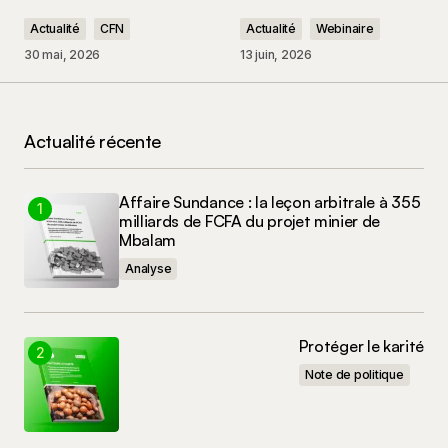
Actualité
CFN
Actualité
Webinaire
30 mai, 2026
13 juin, 2026
Nom
*
Actualité récente
E-mail
*
Affaire Sundance : la leçon arbitrale à 355
milliards de FCFA du projet minier de
Enregistrer mon nom, mon e-mail et mon site
Mbalam
dans le navigateur pour mon prochain
commentaire.
Analyse
Commenter
Protéger le karité
Note de politique