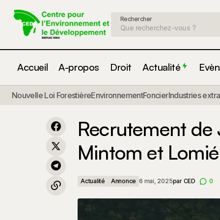
Rechercher
Accueil
A-propos
Droit
Actualité
Evèn
Recrutement d'animateurs villageois à
R
Nouvelle Loi Forestière
Environnement
Foncier
Industries extr
Actualité
Salapoumbé, Moloundou et Somalomo
S
Annonce
| Projet Natura Sud-Est
Recrutement de J
Mintom et Lomié 
Actualité
Annonce
6 mai, 2025
par
CED
0