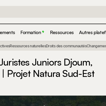
ements
Formation
Ressources
Autres plate
ecrutement de Juristes Juniors Djoum, Mintom et Lomié 
actives
Ressources naturelles
Droits des communautés
Changement
ud-Est
uristes Juniors Djoum,
| Projet Natura Sud-Est