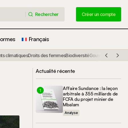
Rechercher
Créer un compte
Rechercher
Créer un compte
formes
Français
| Projet Natura
Recrutement d'animateurs villageois à
s climatiques
Droits des femmes
Biodiversité
Gouvernance
Comm
Djoum, Mintom et Lomié | Projet Natura
Sud-Est
Actualité récente
Affaire Sundance : la leçon
arbitrale à 355 milliards de
FCFA du projet minier de
Mbalam
Analyse