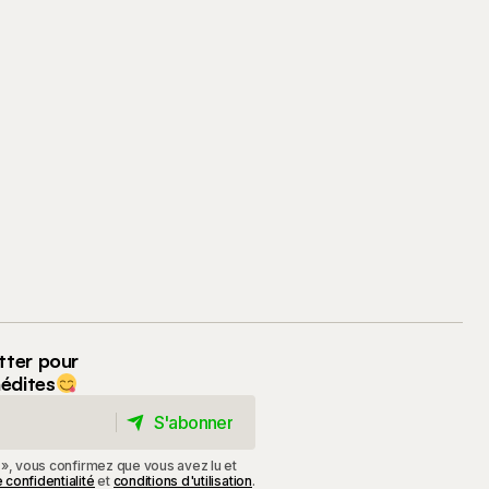
tter pour
nédites
S'abonner
S'abonner
 », vous confirmez que vous avez lu et
 confidentialité
et
conditions d'utilisation
.