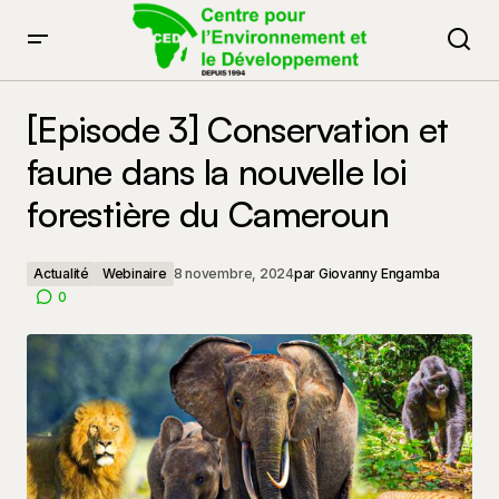
[Episode 3] Conservation et faune dans la nouvelle loi
forestière du Cameroun
[Episode 3] Conservation et
faune dans la nouvelle loi
forestière du Cameroun
Actualité
Webinaire
8 novembre, 2024
par
Giovanny Engamba
0