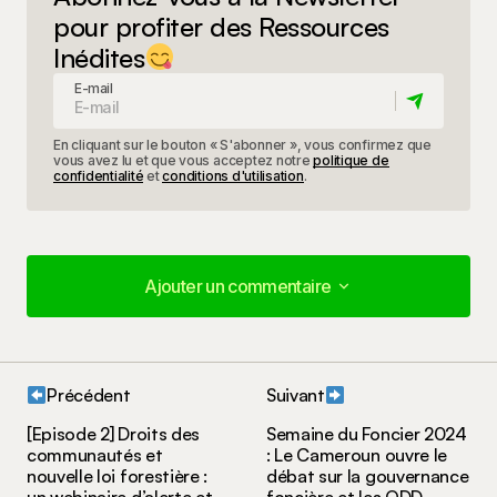
pour profiter des Ressources
Inédites
E-mail
En cliquant sur le bouton « S'abonner », vous confirmez que
vous avez lu et que vous acceptez notre
politique de
confidentialité
et
conditions d'utilisation
.
Ajouter un commentaire
Ajouter un commentaire
Précédent
Suivant
Votre adresse e-mail ne sera pas publiée.
Les
[Episode 2] Droits des
Semaine du Foncier 2024
champs obligatoires sont indiqués avec
*
communautés et
: Le Cameroun ouvre le
nouvelle loi forestière :
débat sur la gouvernance
un webinaire d’alerte et
foncière et les ODD