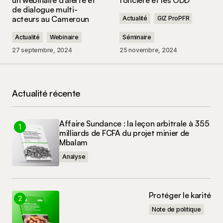
Votre commentaire
*
de dialogue multi-
acteurs au Cameroun
Actualité
GIZ ProPFR
Actualité
Webinaire
Séminaire
27 septembre, 2024
25 novembre, 2024
Nom
*
Actualité récente
E-mail
*
Enregistrer mon nom, mon e-mail et mon site
Affaire Sundance : la leçon arbitrale à 355
dans le navigateur pour mon prochain
milliards de FCFA du projet minier de
commentaire.
Mbalam
Analyse
Commenter
Protéger le karité
Note de politique