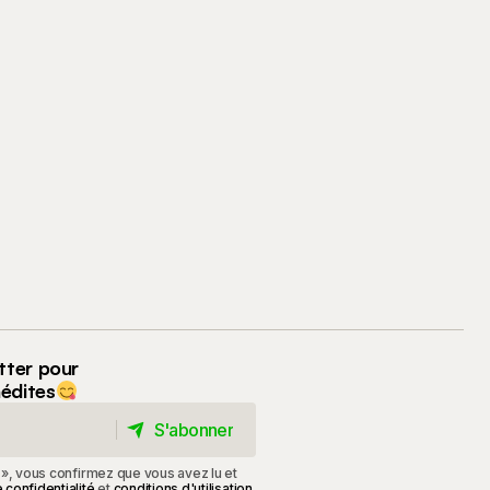
tter pour
nédites
S'abonner
S'abonner
 », vous confirmez que vous avez lu et
 confidentialité
et
conditions d'utilisation
.