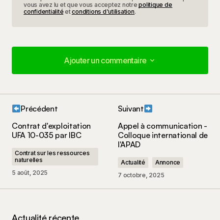
vous avez lu et que vous acceptez notre
politique de
confidentialité
et
conditions d'utilisation
.
Ajouter un commentaire
Ajouter un commentaire
Précédent
Suivant
Votre adresse e-mail ne sera pas publiée.
Les
Contrat d'exploitation
Appel à communication -
champs obligatoires sont indiqués avec
*
UFA 10-035 par IBC
Colloque international de
l'APAD
Contrat sur les ressources
Votre commentaire
*
naturelles
Actualité
Annonce
5 août, 2025
7 octobre, 2025
Nom
*
Actualité récente