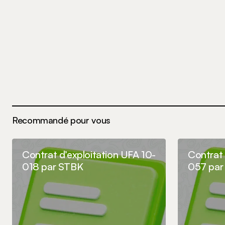
le navigateur pour mon prochain 
Commenter
Recommandé pour vous
Contrat d’exploitation UFA 10-
Contrat 
018 par STBK
057 par