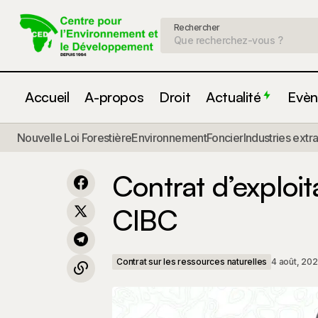
Rechercher
Accueil
A-propos
Droit
Actualité
Evèn
Nouvelle Loi Forestière
Environnement
Foncier
Industries extr
Contrat d'exploitation UFA 10-011 par
Contrat s
SAB
Contrat d’exploi
CIBC
Contrat sur les ressources naturelles
4 août, 20