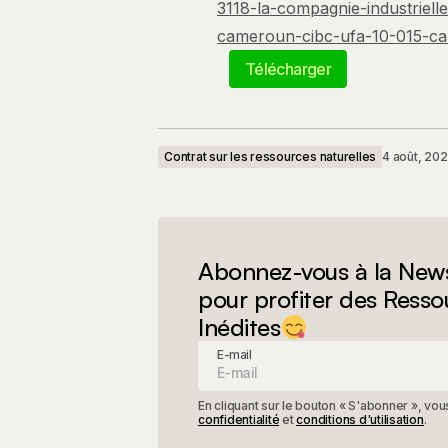
3118-la-compagnie-industriell
cameroun-cibc-ufa-10-015-ca
Télécharger
Contrat sur les ressources naturelles
4 août, 20
Abonnez-vous à la News
pour profiter des Resso
Inédites
E-mail
En cliquant sur le bouton « S'abonner », v
confidentialité
et
conditions d'utilisation
.