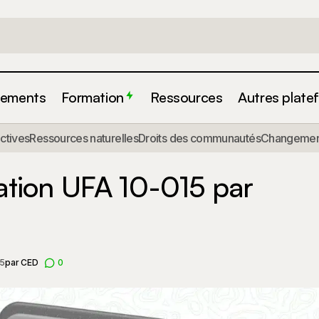
ements
Formation
Ressources
Autres plate
actives
Ressources naturelles
Droits des communautés
Changement
Contrat d’exploitation UFA 10-015 
ur les ressources naturelles
tation UFA 10-015 par
25
par
CED
0