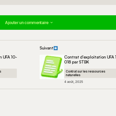
Ajouter un commentaire
Ajouter un commentaire
Suivant
publiée.
Les champs obligatoires sont indiqués avec
*
n UFA 10-
Contrat d'exploitation UFA 
018 par STBK
s
Contrat sur les ressources
naturelles
4 août, 2025
E-mail
*
t mon site dans