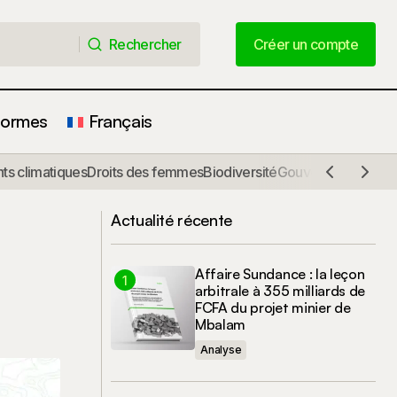
Rechercher
Créer un compte
Rechercher
Créer un compte
formes
Français
s climatiques
Droits des femmes
Biodiversité
Gouvernance
Comm
Contrat d'exploitation UFA 10-018 par
par CIBC
STBK
Actualité récente
Affaire Sundance : la leçon
arbitrale à 355 milliards de
FCFA du projet minier de
Mbalam
Analyse