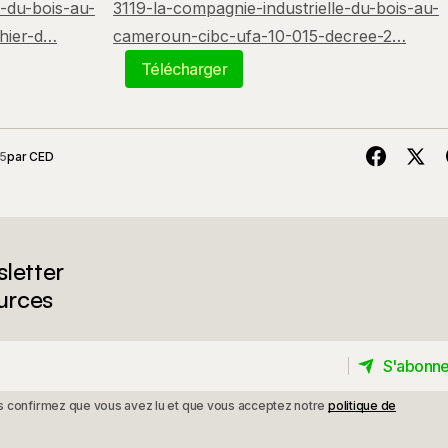
e-du-bois-au-
3119-la-compagnie-industrielle-du-bois-au-
hier-d…
cameroun-cibc-ufa-10-015-decree-2…
Télécharger
25
par
CED
letter
urces
S'abonne
S'abonne
ous confirmez que vous avez lu et que vous acceptez notre
politique de