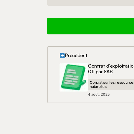
Précédent
Votre adresse e-mail ne sera pas 
Contrat d'exploitatio
011 par SAB
Votre commentaire
*
Contrat sur les ressource
naturelles
4 août, 2025
Nom
*
Enregistrer mon nom, mon e-mail e