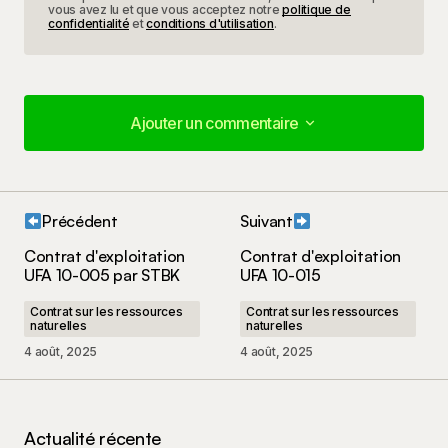
vous avez lu et que vous acceptez notre
politique de
confidentialité
et
conditions d'utilisation
.
Ajouter un commentaire
Ajouter un commentaire
Précédent
Suivant
Votre adresse e-mail ne sera pas publiée.
Les
Contrat d'exploitation
Contrat d'exploitation
champs obligatoires sont indiqués avec
*
UFA 10-005 par STBK
UFA 10-015
Contrat sur les ressources
Contrat sur les ressources
Votre commentaire
*
naturelles
naturelles
4 août, 2025
4 août, 2025
Actualité récente
Nom
*