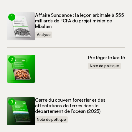
Affaire Sundance : la leçon arbitrale à 355
E-mail
*
milliards de FCFA du projet minier de
Mbalam
Enregistrer mon nom, mon e-mail et mon site
Analyse
dans le navigateur pour mon prochain
commentaire.
Protéger le karité
Commenter
Note de politique
Carte du couvert forestier et des
affectations de terres dans le
département de l’océan (2025)
Note de politique