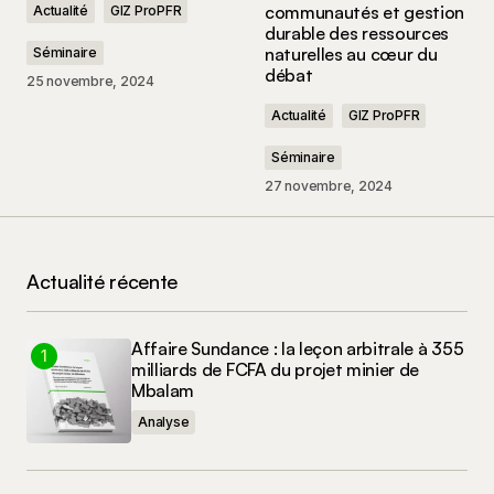
communautés et gestion
Actualité
GIZ ProPFR
durable des ressources
naturelles au cœur du
Séminaire
débat
25 novembre, 2024
Actualité
GIZ ProPFR
Nom
*
Séminaire
27 novembre, 2024
E-mail
*
Enregistrer mon nom, mon e-mail et mon site
dans le navigateur pour mon prochain
Actualité récente
commentaire.
Affaire Sundance : la leçon arbitrale à 355
Commenter
milliards de FCFA du projet minier de
Mbalam
Analyse