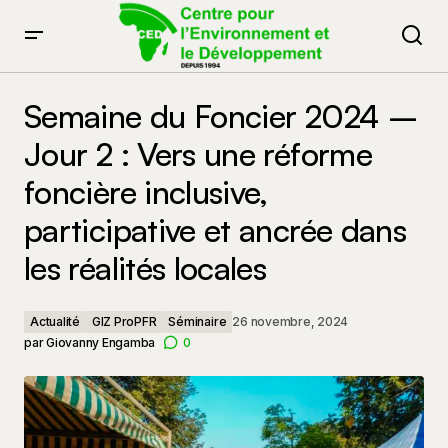
Semaine du Foncier 2024 – Jour 2 : Vers une réforme
foncière inclusive, participative et ancrée dans les
Semaine du Foncier 2024 –
réalités locales
Jour 2 : Vers une réforme
foncière inclusive,
participative et ancrée dans
les réalités locales
Actualité
GIZ ProPFR
Séminaire
26 novembre, 2024
par
Giovanny Engamba
0