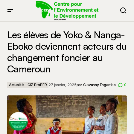
Les élèves de Yoko & Nanga-Eboko deviennent acteurs
du changement foncier au Cameroun
Les élèves de Yoko & Nanga-
Eboko deviennent acteurs du
changement foncier au
Cameroun
Actualité
GIZ ProPFR
27 janvier, 2025
par
Giovanny Engamba
0