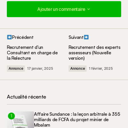
Ajouter un commentaire
Ajouter un commentaire
Précédent
Suivant
Votre adresse e-mail ne sera pas publiée.
Les
Recrutement d'un
Recrutement des experts
champs obligatoires sont indiqués avec
*
Consultant en charge de
assesseurs (Nouvelle
la Relecture
version)
Votre commentaire
*
Annonce
17 janvier, 2025
Annonce
1 février, 2025
Actualité récente
Nom
*
Affaire Sundance : la leçon arbitrale à 355
E-mail
*
milliards de FCFA du projet minier de
Mbalam