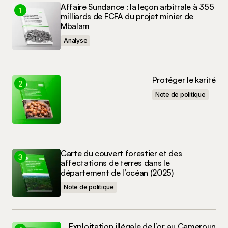
Affaire Sundance : la leçon arbitrale à 355
Enregistrer mon nom, mon e-mail et mon site
milliards de FCFA du projet minier de
dans le navigateur pour mon prochain
Mbalam
commentaire.
Analyse
Commenter
Protéger le karité
Note de politique
Carte du couvert forestier et des
affectations de terres dans le
département de l’océan (2025)
Note de politique
Exploitation illégale de l’or au Cameroun