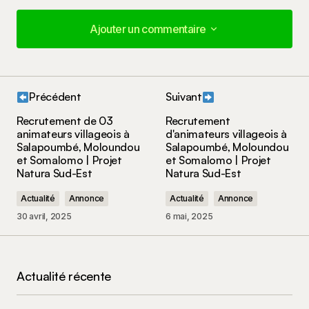
Ajouter un commentaire
Ajouter un commentaire
Précédent
Suivant
Votre adresse e-mail ne sera pas publiée.
Les
Recrutement de 03
Recrutement
champs obligatoires sont indiqués avec
*
animateurs villageois à
d'animateurs villageois à
Salapoumbé, Moloundou
Salapoumbé, Moloundou
et Somalomo | Projet
et Somalomo | Projet
Votre commentaire
*
Natura Sud-Est
Natura Sud-Est
Actualité
Annonce
Actualité
Annonce
30 avril, 2025
6 mai, 2025
Nom
*
Actualité récente
E-mail
*