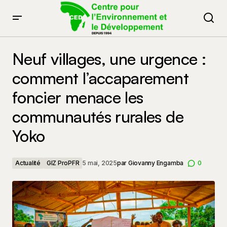
Neuf villages, une urgence : comment l’accaparement
foncier menace les communautés rurales de Yoko
Neuf villages, une urgence :
comment l’accaparement
foncier menace les
communautés rurales de
Yoko
Actualité
GIZ ProPFR
5 mai, 2025
par
Giovanny Engamba
0