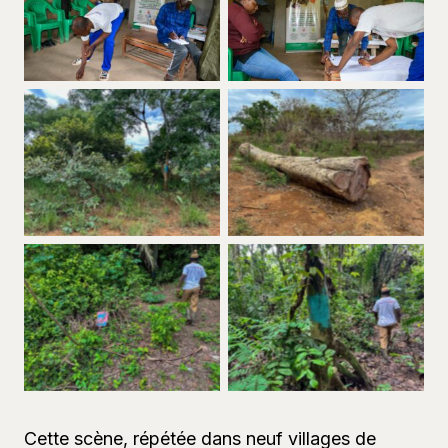
Aucune légende
Aucune légende
Aucune légende
Aucune légende
Aucune légende
Aucune légende
Cette scène, répétée dans neuf villages de