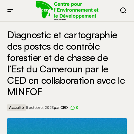
Diagnostic et cartographie des postes de contrôle
forestier et de chasse de l’Est du Cameroun par le CED
Diagnostic et cartographie
en collaboration avec le MINFOF
des postes de contrôle
forestier et de chasse de
l’Est du Cameroun par le
CED en collaboration avec le
MINFOF
Actualité
6 octobre, 2023
par
CED
0