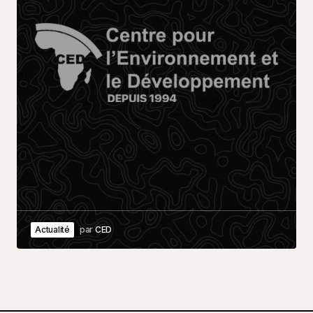
Actualité
par
CED