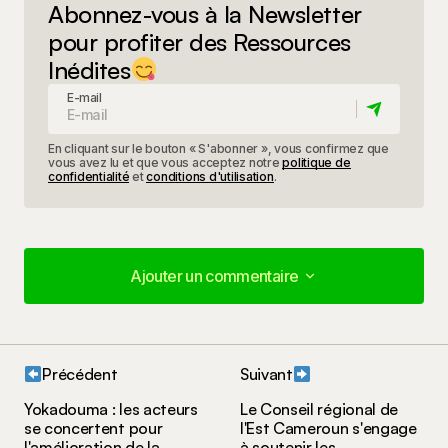
Abonnez-vous à la Newsletter
pour profiter des Ressources
Inédites
E-mail
En cliquant sur le bouton « S'abonner », vous confirmez que
vous avez lu et que vous acceptez notre
politique de
confidentialité
et
conditions d'utilisation
.
Ajouter un commentaire
Ajouter un commentaire
Précédent
Suivant
Votre adresse e-mail ne sera pas publiée.
Les
Yokadouma : les acteurs
Le Conseil régional de
champs obligatoires sont indiqués avec
*
se concertent pour
l'Est Cameroun s'engage
l'amélioration de la
à soutenir les