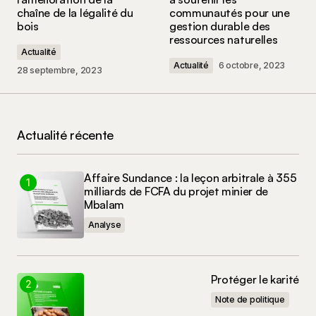
chaîne de la légalité du
communautés pour une
Votre commentaire
*
bois
gestion durable des
ressources naturelles
Actualité
Actualité
6 octobre, 2023
28 septembre, 2023
Nom
*
Actualité récente
E-mail
*
Affaire Sundance : la leçon arbitrale à 355
Enregistrer mon nom, mon e-mail et mon site
milliards de FCFA du projet minier de
dans le navigateur pour mon prochain
Mbalam
commentaire.
Analyse
Commenter
Protéger le karité
Note de politique