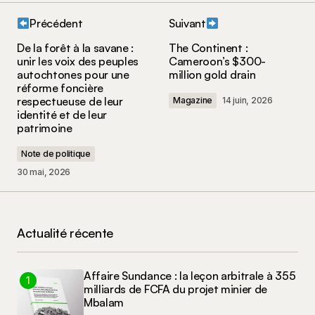
Précédent
Suivant
Votre adresse e-mail ne sera pas publiée.
Les
De la forêt à la savane :
The Continent :
champs obligatoires sont indiqués avec
*
unir les voix des peuples
Cameroon’s $300-
autochtones pour une
million gold drain
réforme foncière
Votre commentaire
*
respectueuse de leur
Magazine
14 juin, 2026
identité et de leur
patrimoine
Note de politique
30 mai, 2026
Nom
*
E-mail
*
Actualité récente
Enregistrer mon nom, mon e-mail et mon site
dans le navigateur pour mon prochain
Affaire Sundance : la leçon arbitrale à 355
commentaire.
milliards de FCFA du projet minier de
Mbalam