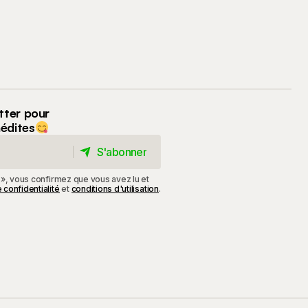
tter pour
nédites
S'abonner
S'abonner
 », vous confirmez que vous avez lu et
 confidentialité
et
conditions d'utilisation
.