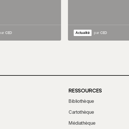
par
CED
Actualité
par
CED
RESSOURCES
Bibliothèque
Cartothèque
Médiathèque