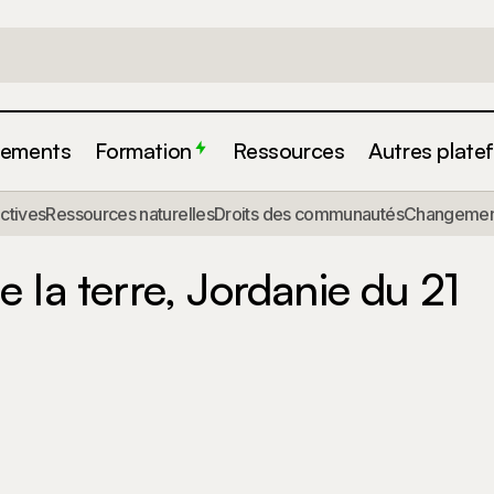
ements
Formation
Ressources
Autres plate
actives
Ressources naturelles
Droits des communautés
Changement
Forum mondial de la terre, Jordanie du 21 au 26 m
ctualité
 la terre, Jordanie du 21