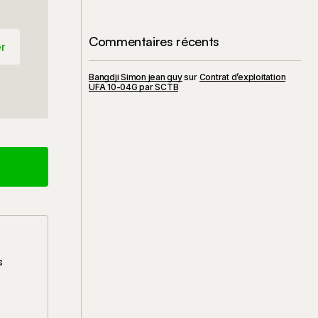
Commentaires récents
r
r
Bangdji Simon jean guy
sur
Contrat d’exploitation
UFA 10-04G par SCTB
s