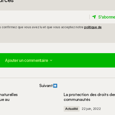
S'abonne
S'abonne
ous confirmez que vous avez lu et que vous acceptez notre
politique de
Ajouter un commentaire
Ajouter un commentaire
Suivant
publiée.
Les champs obligatoires sont indiqués avec
*
naturelles
La protection des droits de
que au
communautés
Actualité
22 juin, 2022