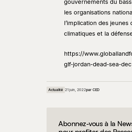
gouvernements du bassi
les organisations nationa
l’implication des jeunes
climatiques et la défense
https://www.globalland
glf-jordan-dead-sea-dec
Actualité
21 juin, 2022
par
CED
Abonnez-vous à la News
pour profiter des Resso