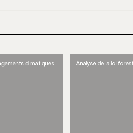
E-mail
*
t mon site dans
commentaire.
ngements climatiques
Analyse de la loi fores