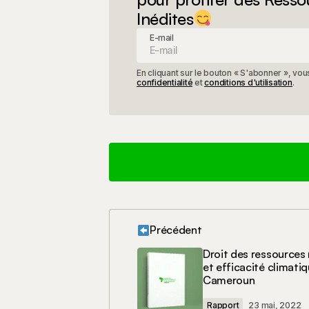
Inédites
E-mail
En cliquant sur le bouton « S'abonner », v
confidentialité
et
conditions d'utilisation
.
Précédent
Votre adresse e-mail ne sera pas 
Droit des ressources 
et efficacité climati
Cameroun
Votre commentaire
*
Rapport
23 mai, 2022