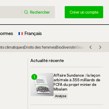
Rechercher
Créer un compte
Rechercher
Créer un compte
formes
Français
s climatiques
Droits des femmes
Biodiversité
Gouvernance
Comm
La protection des droits des
ai
communautés
Actualité récente
Affaire Sundance : la leçon
arbitrale à 355 milliards de
FCFA du projet minier de
Mbalam
Analyse