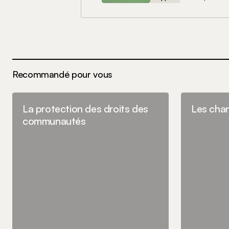
Nom
*
Recommandé pour vous
Enregistrer mon nom, mon e-mail e
le navigateur pour mon prochain 
La protection des droits des
Les cha
Commenter
communautés