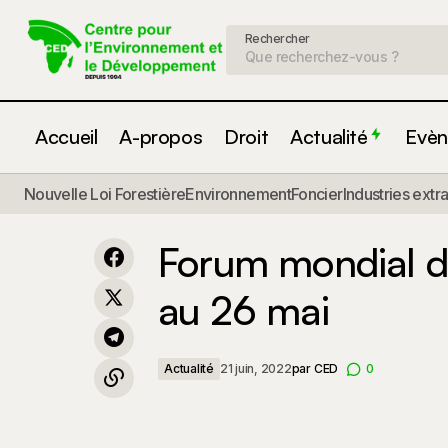
Rechercher
Accueil
A-propos
Droit
Actualité
Evèn
Nouvelle Loi Forestière
Environnement
Foncier
Industries extr
Droit des ressources naturelles et
A
efficacité climatique au Cameroun
Forum mondial de
au 26 mai
Actualité
21 juin, 2022
par
CED
0