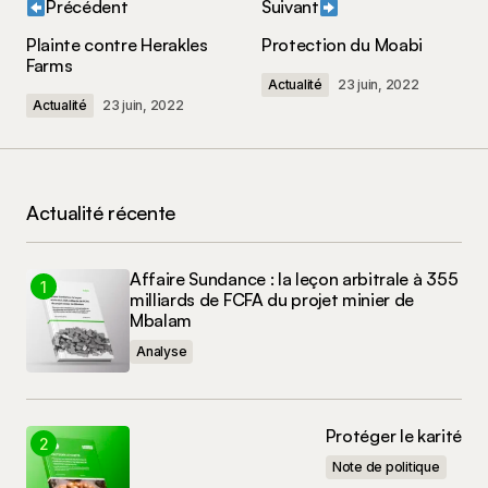
Précédent
Suivant
Votre adresse e-mail ne sera pas publiée.
Les
Plainte contre Herakles
Protection du Moabi
champs obligatoires sont indiqués avec
*
Farms
Actualité
23 juin, 2022
Actualité
23 juin, 2022
Votre commentaire
*
Actualité récente
Nom
*
Affaire Sundance : la leçon arbitrale à 355
milliards de FCFA du projet minier de
E-mail
*
Mbalam
Analyse
Enregistrer mon nom, mon e-mail et mon site
dans le navigateur pour mon prochain
commentaire.
Protéger le karité
Note de politique
Commenter