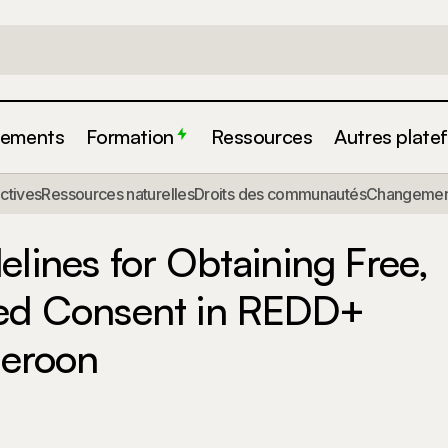
ements
Formation
Ressources
Autres plate
actives
Ressources naturelles
Droits des communautés
Changement
nal Guidelines for Obtaining Free, Prior and Informed C
nitiatives in Cameroon
elines for Obtaining Free,
med Consent in REDD+
meroon