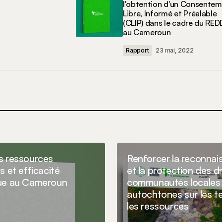
l'obtention d'un Consente
Libre, Informé et Préalable
(CLIP) dans le cadre du RE
au Cameroun
Rapport
23 mai, 2022
E-mail
*
t mon site dans
commentaire.
s ressources
Renforcer la reconnai
s et efficacité
et la protection des d
que au Cameroun
communautés locales
autochtones sur les te
les ressources