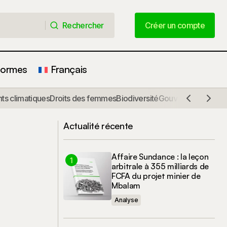
Rechercher
Créer un compte
Rechercher
Créer un compte
formes
Français
Directives Nationales pour l'obtention
s climatiques
Droits des femmes
Biodiversité
Gouvernance
Comm
onsent in
d'un Consentement Libre, Informé et
Préalable (CLIP) dans le cadre du
REDD+ au Cameroun
Actualité récente
Affaire Sundance : la leçon
arbitrale à 355 milliards de
FCFA du projet minier de
Mbalam
Analyse