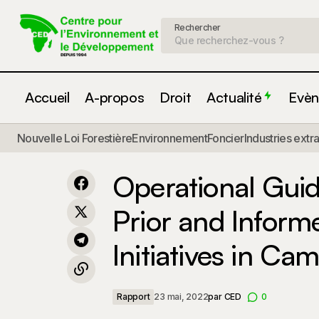
Rechercher
Accueil
A-propos
Droit
Actualité
Evèn
Nouvelle Loi Forestière
Environnement
Foncier
Industries extr
Operatio
REDD+ safeguards : more than good
Rapport
intentions ?
REDD+ I
Operational Guid
Prior and Infor
Initiatives in Ca
Rapport
23 mai, 2022
par
CED
0