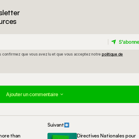
letter
urces
S'abonne
S'abonne
ous confirmez que vous avez lu et que vous acceptez notre
politique de
Ajouter un commentaire
Ajouter un commentaire
Suivant
publiée.
Les champs obligatoires sont indiqués avec
*
more than
Directives Nationales pour