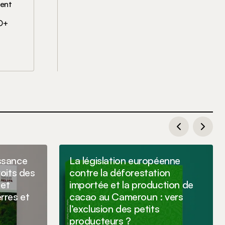
ment
DD+
ssance
La législation européenne
roits des
contre la déforestation
 et
importée et la production de
rres et
cacao au Cameroun : vers
l’exclusion des petits
producteurs ?