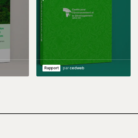
Rapport
par
cedweb