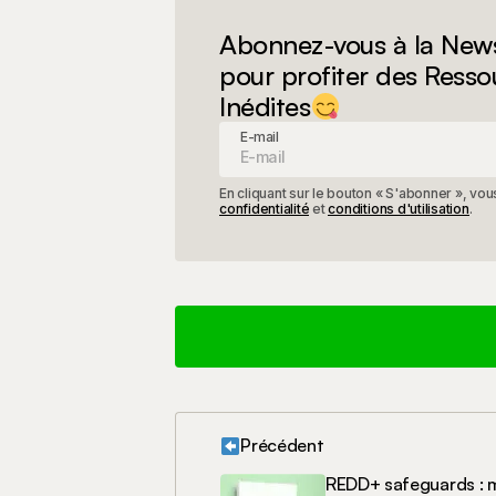
Abonnez-vous à la News
pour profiter des Resso
Inédites
E-mail
En cliquant sur le bouton « S'abonner », v
confidentialité
et
conditions d'utilisation
.
Précédent
Votre adresse e-mail ne sera pas 
REDD+ safeguards : 