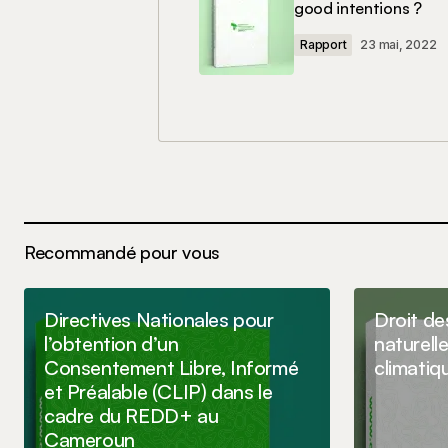
good intentions ?
Votre commentaire
*
Rapport
23 mai, 2022
Nom
*
Enregistrer mon nom, mon e-mail e
le navigateur pour mon prochain 
Recommandé pour vous
Commenter
Directives Nationales pour
Droit de
l’obtention d’un
naturelle
Consentement Libre, Informé
climati
et Préalable (CLIP) dans le
cadre du REDD+ au
Cameroun