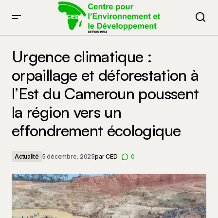
Urgence climatique : orpaillage et déforestation à l’Est
du Cameroun poussent la région vers un effondrement
Urgence climatique :
écologique
orpaillage et déforestation à
l’Est du Cameroun poussent
la région vers un
effondrement écologique
Actualité
5 décembre, 2025
par
CED
0