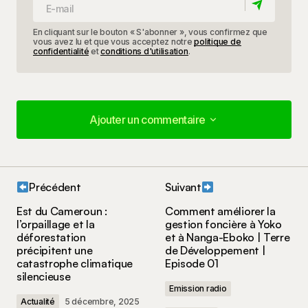
En cliquant sur le bouton « S'abonner », vous confirmez que
vous avez lu et que vous acceptez notre
politique de
confidentialité
et
conditions d'utilisation
.
Ajouter un commentaire
Ajouter un commentaire
Précédent
Suivant
Votre adresse e-mail ne sera pas publiée.
Les
Est du Cameroun :
Comment améliorer la
champs obligatoires sont indiqués avec
*
l’orpaillage et la
gestion foncière à Yoko
déforestation
et à Nanga-Eboko | Terre
précipitent une
de Développement |
Votre commentaire
*
catastrophe climatique
Episode 01
silencieuse
Emission radio
Actualité
5 décembre, 2025