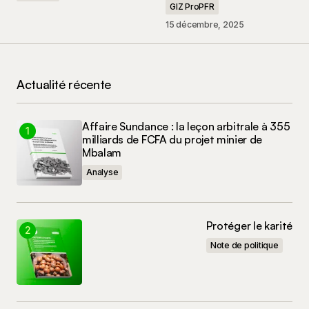
GIZ ProPFR
15 décembre, 2025
Nom
*
E-mail
*
Actualité récente
Enregistrer mon nom, mon e-mail et mon site
dans le navigateur pour mon prochain
Affaire Sundance : la leçon arbitrale à 355
commentaire.
milliards de FCFA du projet minier de
Mbalam
Commenter
Analyse
Protéger le karité
Note de politique