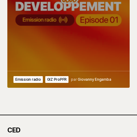
Emission radio
GIZ ProPFR
par
Giovanny Engamba
CED