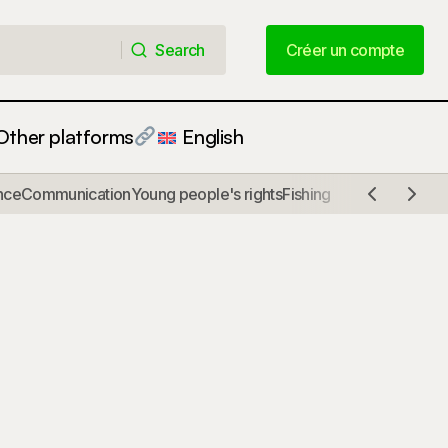
Search
Créer un compte
Search
Créer un compte
Other platforms
English
nce
Communication
Young people's rights
Fishing