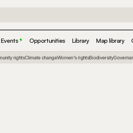
Events
Opportunities
Library
Map library
nity rights
Climate change
Women's rights
Biodiversity
Governa