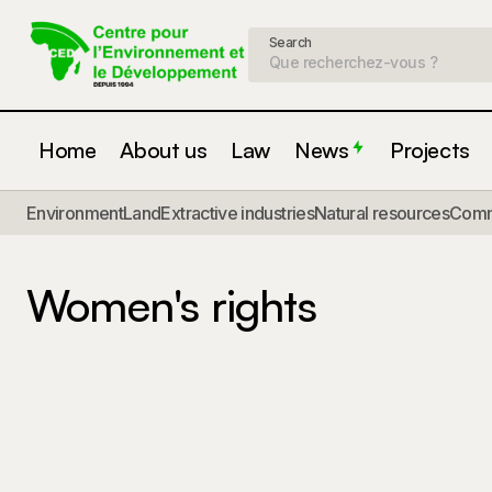
Search
Home
About us
Law
News
Projects
Environment
Land
Extractive industries
Natural resources
Commu
Women's rights