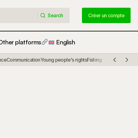
Search
Créer un compte
Search
Créer un compte
Other platforms
English
nce
Communication
Young people's rights
Fishing