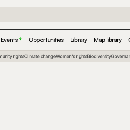
Events
Opportunities
Library
Map library
nity rights
Climate change
Women's rights
Biodiversity
Governa