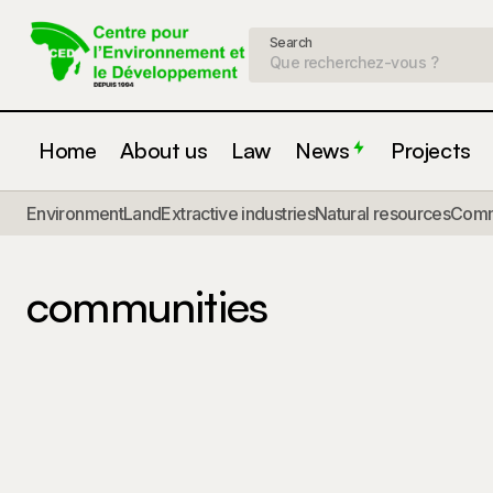
Search
Home
About us
Law
News
Projects
Environment
Land
Extractive industries
Natural resources
Commu
communities