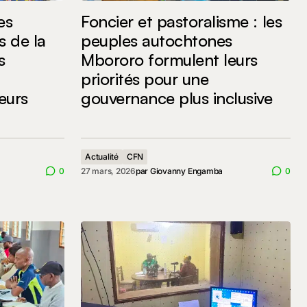
es
Foncier et pastoralisme : les
s de la
peuples autochtones
s
Mbororo formulent leurs
priorités pour une
eurs
gouvernance plus inclusive
Actualité
CFN
0
27 mars, 2026
par
Giovanny Engamba
0