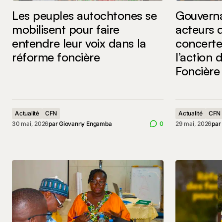
Les peuples autochtones se
Gouverna
mobilisent pour faire
acteurs d
entendre leur voix dans la
concerte
réforme foncière
l’action 
Foncière
Actualité
CFN
Actualité
CFN
30 mai, 2026
par
Giovanny Engamba
0
29 mai, 2026
pa