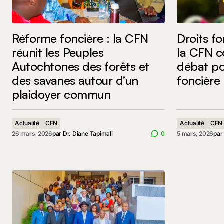
Réforme foncière : la CFN
Droits f
réunit les Peuples
la CFN co
Autochtones des forêts et
débat po
des savanes autour d’un
foncière 
plaidoyer commun
Actualité
CFN
Actualité
CFN
26 mars, 2026
par
Dr. Diane Tapimali
0
5 mars, 2026
pa