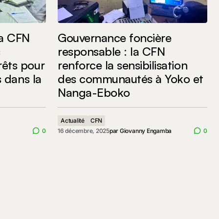
la CFN
Gouvernance foncière
s
responsable : la CFN
rêts pour
renforce la sensibilisation
s dans la
des communautés à Yoko et
Nanga-Eboko
Actualité
CFN
0
16 décembre, 2025
par
Giovanny Engamba
0