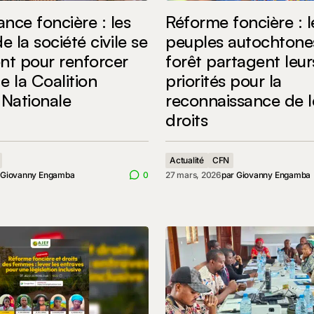
nce foncière : les
Réforme foncière : l
e la société civile se
peuples autochtone
nt pour renforcer
forêt partagent leur
de la Coalition
priorités pour la
 Nationale
reconnaissance de l
droits
Actualité
CFN
r
Giovanny Engamba
0
27 mars, 2026
par
Giovanny Engamba