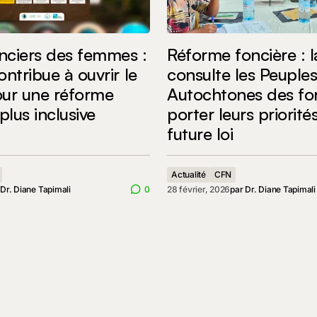
onciers des femmes :
Réforme foncière : 
ntribue à ouvrir le
consulte les Peuple
ur une réforme
Autochtones des fo
plus inclusive
porter leurs priorité
future loi
Actualité
CFN
r
Dr. Diane Tapimali
0
28 février, 2026
par
Dr. Diane Tapimali