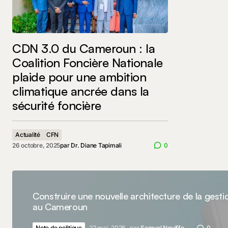
CDN 3.0 du Cameroun : la
Coalition Foncière Nationale
plaide pour une ambition
climatique ancrée dans la
sécurité foncière
Actualité
CFN
26 octobre, 2025
par
Dr. Diane Tapimali
0
Construire une nouvelle architecture de la gesti
au Cameroun
Note de politique
22 mai, 2026
par
Samuel Nguiffo
0