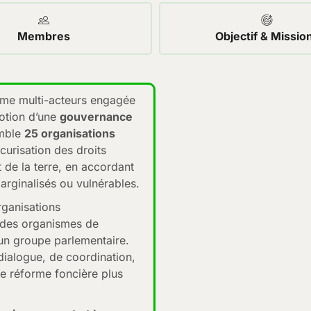
Membres
Objectif & Missio
rme multi-acteurs engagée
motion d’une
gouvernance
emble
25 organisations
curisation des droits
t de la terre, en accordant
arginalisés ou vulnérables.
organisations
 des organismes de
u’un groupe parlementaire.
 dialogue, de coordination,
ne réforme foncière plus