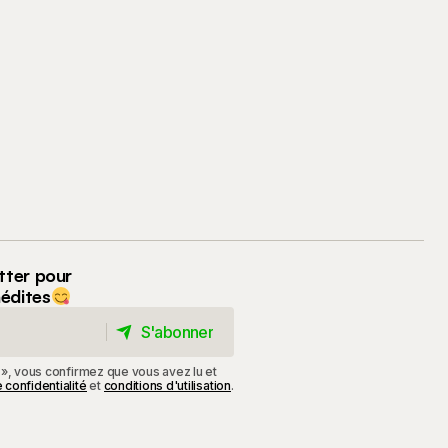
tter pour
nédites
S'abonner
S'abonner
 », vous confirmez que vous avez lu et
 confidentialité
et
conditions d'utilisation
.