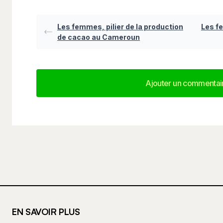
Les femmes, pilier de la production
Les fe
de cacao au Cameroun
Ajouter un commentai
Ajouter un commentai
Votre adresse e-mail ne sera pas publiée.
Les
indiqués avec
*
Votre commentaire
*
EN SAVOIR PLUS