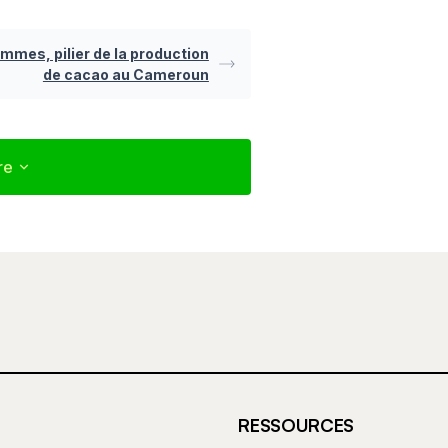
mmes, pilier de la production
de cacao au Cameroun
re
re
 champs obligatoires sont
RESSOURCES