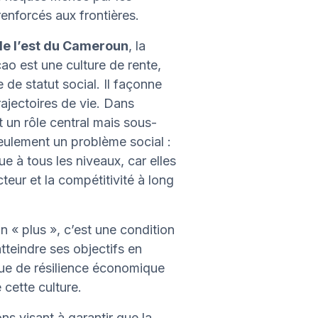
renforcés aux frontières.
 de l’est du Cameroun
, la
cao est une culture de rente,
de statut social. Il façonne
rajectoires de vie. Dans
 un rôle central mais sous-
eulement un problème social :
ue à tous les niveaux, car elles
cteur et la compétitivité à long
 « plus », c’est une condition
tteindre ses objectifs en
 que de résilience économique
cette culture.
s visant à garantir que la