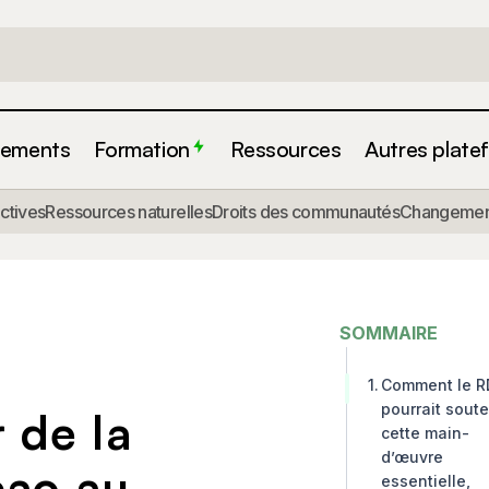
ements
Formation
Ressources
Autres plate
actives
Ressources naturelles
Droits des communautés
Changement
SOMMAIRE
Comment le 
pourrait soute
 de la
cette main-
d’œuvre
cao au
essentielle,