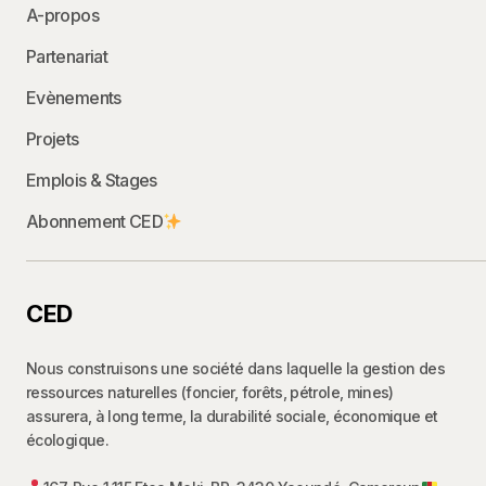
A-propos
Nom
*
E-mail
Partenariat
Evènements
Enregistrer mon nom, mon e-mail et
mon site dans le navigateur pour mon
Projets
prochain commentaire.
Emplois & Stages
Commenter
Abonnement CED
CED
Nous construisons une société dans laquelle la gestion des
ressources naturelles (foncier, forêts, pétrole, mines)
assurera, à long terme, la durabilité sociale, économique et
écologique.