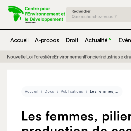
Rechercher
Accueil
A-propos
Droit
Actualité
Evèn
Nouvelle Loi Forestière
Environnement
Foncier
Industries extr
Accueil
Docs
Publications
Les femmes, pilier de la production de cacao au Cameroun
Les femmes, pilier
production de ca