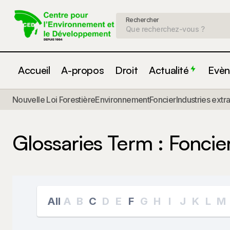
Rechercher
Accueil
A-propos
Droit
Actualité
Evèn
Nouvelle Loi Forestière
Environnement
Foncier
Industries extr
Glossaries Term :
Foncie
All
A
B
C
D
E
F
G
H
I
J
K
L
M