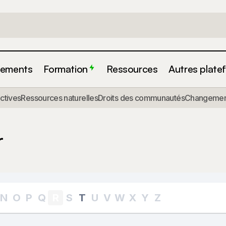
ements
Formation
Ressources
Autres plate
actives
Ressources naturelles
Droits des communautés
Changement
r
N
O
P
Q
R
S
T
U
V
W
X
Y
Z