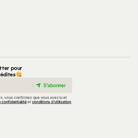
tter pour
nédites
S'abonner
S'abonner
 », vous confirmez que vous avez lu et
 confidentialité
et
conditions d'utilisation
.