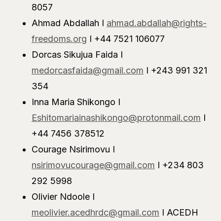
8057
Ahmad Abdallah I
ahmad.abdallah@rights-
freedoms.org
I +44 7521 106077
Dorcas Sikujua Faida I
medorcasfaida@gmail.com
I +243 991 321
354
Inna Maria Shikongo I
Eshitomariainashikongo@protonmail.com
I
+44 7456 378512
Courage Nsirimovu I
nsirimovucourage@gmail.com
I +234 803
292 5998
Olivier Ndoole I
meolivier.acedhrdc@gmail.com
I ACEDH