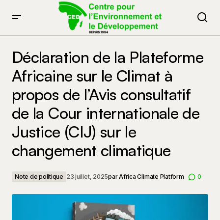
Déclaration de la Plateforme Africaine sur le Climat à
propos de l’Avis consultatif de la Cour internationale
Déclaration de la Plateforme
de Justice (CIJ) sur le changement climatique
Africaine sur le Climat à
propos de l’Avis consultatif
de la Cour internationale de
Justice (CIJ) sur le
changement climatique
Note de politique
23 juillet, 2025
par
Africa Climate Platform
0