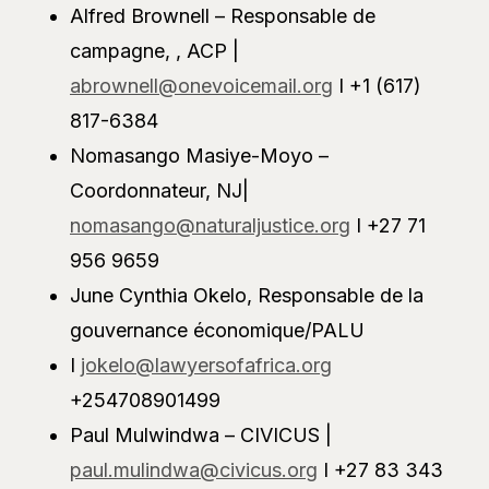
Alfred Brownell – Responsable de
campagne, , ACP |
abrownell@onevoicemail.org
I +1 (617)
817-6384
Nomasango Masiye-Moyo –
Coordonnateur, NJ|
nomasango@naturaljustice.org
I +27 71
956 9659
June Cynthia Okelo, Responsable de la
gouvernance économique/PALU
I
jokelo@lawyersofafrica.org
+254708901499
Paul Mulwindwa – CIVICUS |
paul.mulindwa@civicus.org
I +27 83 343