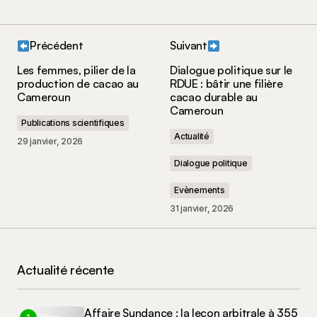
Précédent
Suivant
Votre adresse e-mail ne sera pas publiée.
Les
Les femmes, pilier de la
Dialogue politique sur le
champs obligatoires sont indiqués avec
*
production de cacao au
RDUE : bâtir une filière
Cameroun
cacao durable au
Cameroun
Votre commentaire
*
Publications scientifiques
Actualité
29 janvier, 2026
Dialogue politique
Evènements
Nom
*
31 janvier, 2026
E-mail
*
Actualité récente
Enregistrer mon nom, mon e-mail et mon site
dans le navigateur pour mon prochain
commentaire.
Affaire Sundance : la leçon arbitrale à 355