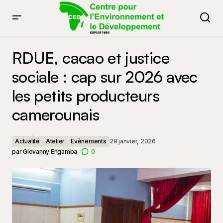
RDUE, cacao et justice sociale : cap sur 2026 avec les
petits producteurs camerounais
RDUE, cacao et justice
sociale : cap sur 2026 avec
les petits producteurs
camerounais
Actualité
Atelier
Evènements
29 janvier, 2026
par
Giovanny Engamba
0